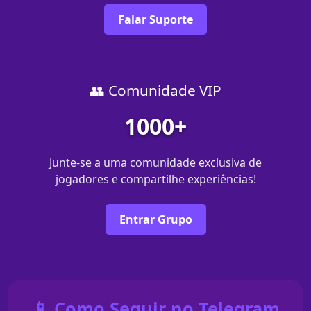
Falar Suporte
👥 Comunidade VIP
1000+
Junte-se a uma comunidade exclusiva de
jogadores e compartilhe experiências!
Entrar Grupo
📱 Como Seguir no Telegram