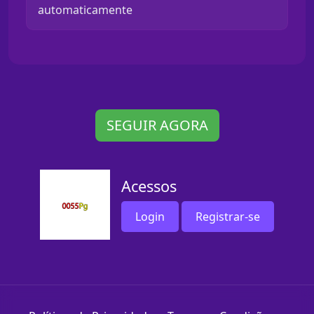
automaticamente
SEGUIR AGORA
Acessos
Login
Registrar-se