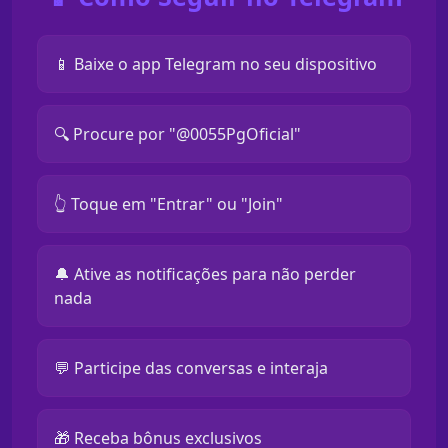
📱 Baixe o app Telegram no seu dispositivo
🔍 Procure por "@0055PgOficial"
👆 Toque em "Entrar" ou "Join"
🔔 Ative as notificações para não perder
nada
💬 Participe das conversas e interaja
🎁 Receba bônus exclusivos