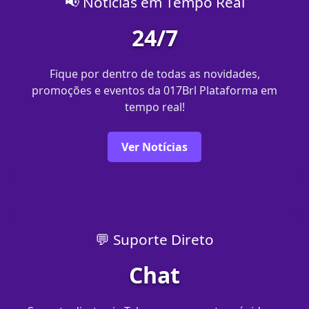
📢 Notícias em Tempo Real
24/7
Fique por dentro de todas as novidades,
promoções e eventos da 017Brl Plataforma em
tempo real!
Ver Notícias
💬 Suporte Direto
Chat