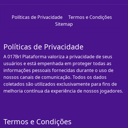
Políticas de Privacidade
Termos e Condições
Sitemap
Políticas de Privacidade
A 017Brl Plataforma valoriza a privacidade de seus
usuários e está empenhada em proteger todas as
informações pessoais fornecidas durante o uso de
nossos canais de comunicação. Todos os dados
coletados são utilizados exclusivamente para fins de
melhoria contínua da experiência de nossos jogadores.
Termos e Condições