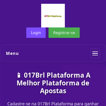
Login
Registrar-se
Menu
📱 017Brl Plataforma A
Melhor Plataforma de
Apostas
Cadastre-se na 017Brl Plataforma para ganhar