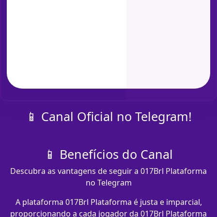
📱 Canal Oficial no Telegram!
📱 Benefícios do Canal
Descubra as vantagens de seguir a 017Brl Plataforma
no Telegram
A plataforma 017Brl Plataforma é justa e imparcial,
proporcionando a cada jogador da 017Brl Plataforma