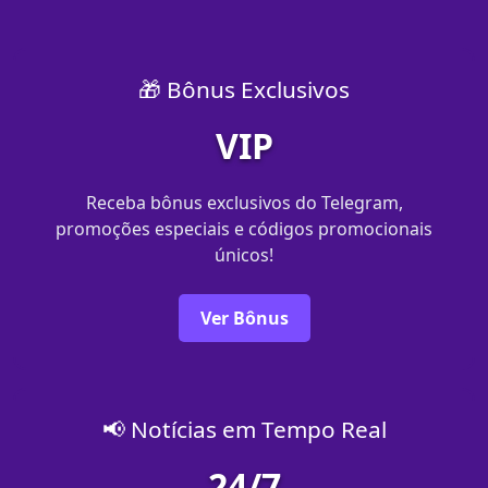
🎁 Bônus Exclusivos
VIP
Receba bônus exclusivos do Telegram,
promoções especiais e códigos promocionais
únicos!
Ver Bônus
📢 Notícias em Tempo Real
24/7