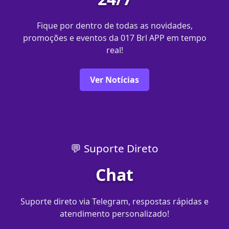
Fique por dentro de todas as novidades,
promoções e eventos da 017 Brl APP em tempo
real!
Ver Notícias
💬 Suporte Direto
Chat
Suporte direto via Telegram, respostas rápidas e
atendimento personalizado!