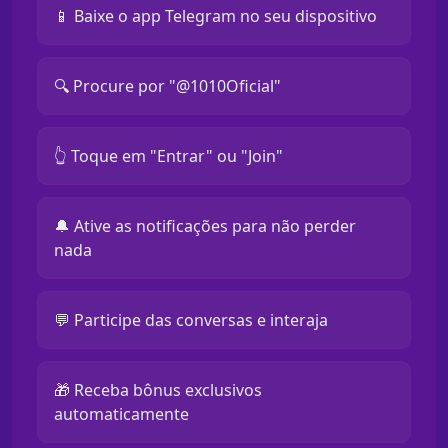
📱 Baixe o app Telegram no seu dispositivo
🔍 Procure por "@1010Oficial"
👆 Toque em "Entrar" ou "Join"
🔔 Ative as notificações para não perder
nada
💬 Participe das conversas e interaja
🎁 Receba bônus exclusivos
automaticamente