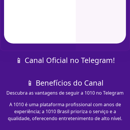
📱 Canal Oficial no Telegram!
📱 Benefícios do Canal
Descubra as vantagens de seguir a 1010 no Telegram
A 1010 é uma plataforma profissional com anos de
experiência; a 1010 Brasil prioriza o serviço e a
qualidade, oferecendo entretenimento de alto nível.