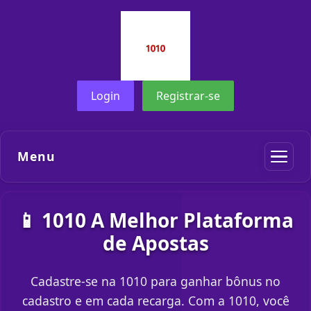
Login
Registrar-se
Menu
📱 1010 A Melhor Plataforma
de Apostas
Cadastre-se na 1010 para ganhar bônus no
cadastro e em cada recarga. Com a 1010, você