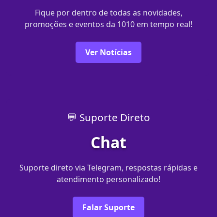
Fique por dentro de todas as novidades,
promoções e eventos da 1010 em tempo real!
Ver Notícias
💬 Suporte Direto
Chat
Suporte direto via Telegram, respostas rápidas e
atendimento personalizado!
Falar Suporte