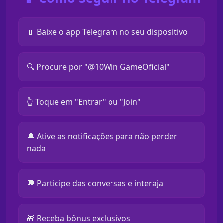
📱 Baixe o app Telegram no seu dispositivo
🔍 Procure por "@10Win GameOficial"
👆 Toque em "Entrar" ou "Join"
🔔 Ative as notificações para não perder
nada
💬 Participe das conversas e interaja
🎁 Receba bônus exclusivos