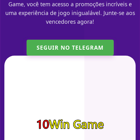
Game, você tem acesso a promoções incríveis e
uma experiência de jogo inigualável. Junte-se aos
vencedores agora!
SEGUIR NO TELEGRAM