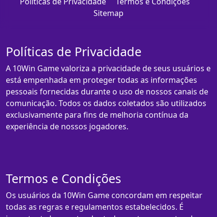
Políticas de Privacidade
Termos e Condições
Sitemap
Políticas de Privacidade
A 10Win Game valoriza a privacidade de seus usuários e
está empenhada em proteger todas as informações
pessoais fornecidas durante o uso de nossos canais de
comunicação. Todos os dados coletados são utilizados
exclusivamente para fins de melhoria contínua da
experiência de nossos jogadores.
Termos e Condições
Os usuários da 10Win Game concordam em respeitar
todas as regras e regulamentos estabelecidos. É