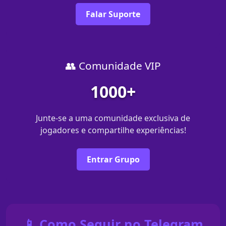
Falar Suporte
👥 Comunidade VIP
1000+
Junte-se a uma comunidade exclusiva de
jogadores e compartilhe experiências!
Entrar Grupo
📱 Como Seguir no Telegram