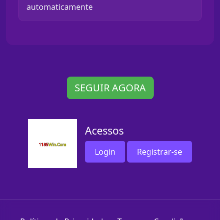
automaticamente
SEGUIR AGORA
Acessos
Login
Registrar-se