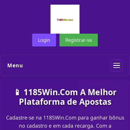
Login
Registrar-se
Menu
📱 1185Win.Com A Melhor
Plataforma de Apostas
Cadastre-se na 1185Win.Com para ganhar bônus
no cadastro e em cada recarga. Com a