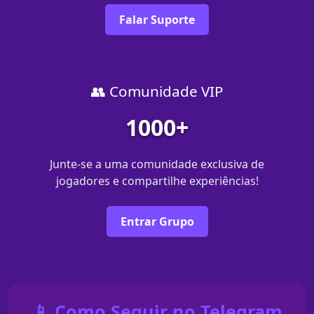
Falar Suporte
👥 Comunidade VIP
1000+
Junte-se a uma comunidade exclusiva de
jogadores e compartilhe experiências!
Entrar Grupo
📱 Como Seguir no Telegram