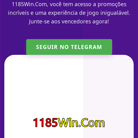
1185Win.Com, você tem acesso a promoções
incríveis e uma experiência de jogo inigualável.
Junte-se aos vencedores agora!
SEGUIR NO TELEGRAM