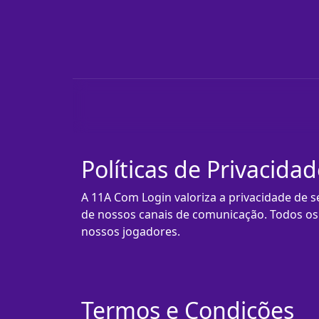
Políticas de Privacida
A 11A Com Login valoriza a privacidade de 
de nossos canais de comunicação. Todos os 
nossos jogadores.
Termos e Condições