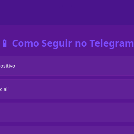
📱 Como Seguir no Telegram
ositivo
ial"