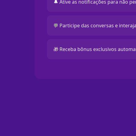
🔔 Ative as notificações para não p
💬 Participe das conversas e interaj
🎁 Receba bônus exclusivos autom