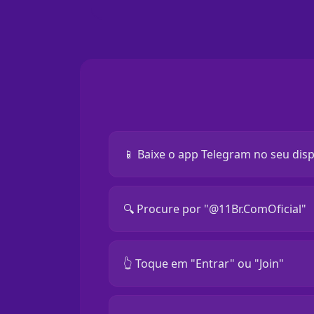
📱 Baixe o app Telegram no seu disp
🔍 Procure por "@11Br.ComOficial"
👆 Toque em "Entrar" ou "Join"