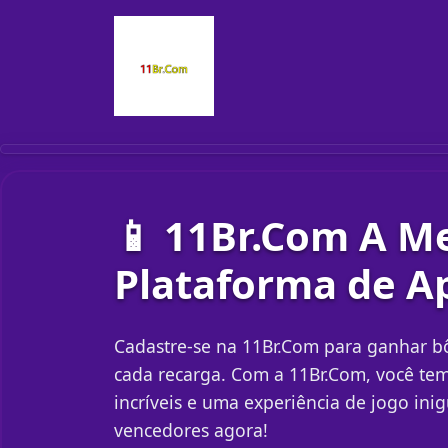
📱 11Br.Com A M
Plataforma de A
Cadastre-se na 11Br.Com para ganhar b
cada recarga. Com a 11Br.Com, você te
incríveis e uma experiência de jogo inig
vencedores agora!