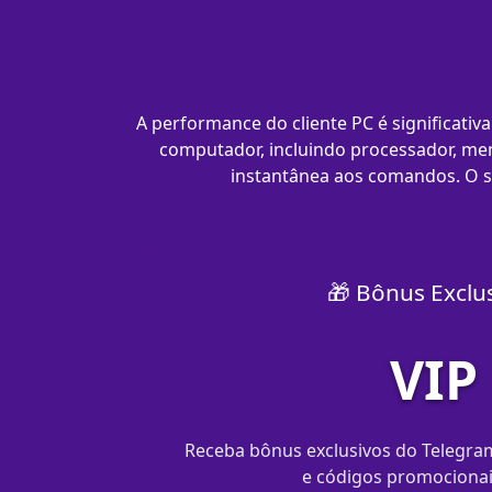
A performance do cliente PC é significativ
computador, incluindo processador, mem
instantânea aos comandos. O s
🎁 Bônus Exclu
VIP
Receba bônus exclusivos do Telegra
e códigos promocionai