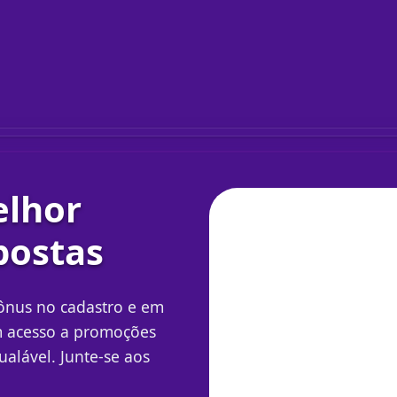
elhor
postas
ônus no cadastro e em
m acesso a promoções
ualável. Junte-se aos