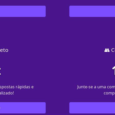
reto
👥 
t
espostas rápidas e
Junte-se a uma com
lizado!
compa
e