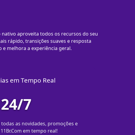
o nativo aproveita todos os recursos do seu
is rápido, transições suaves e resposta
e melhora a experiência geral.
cias em Tempo Real
24/7
e todas as novidades, promoções e
 11Br.Com em tempo real!