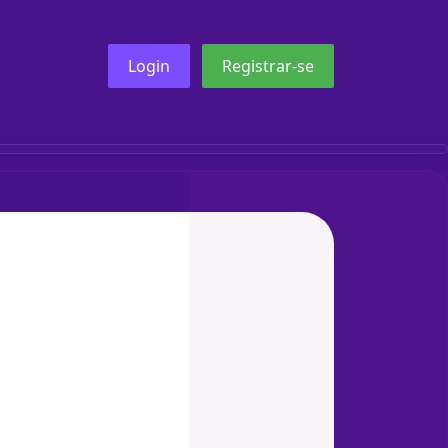
Login
Registrar-se