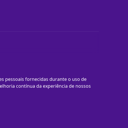
es pessoais fornecidas durante o uso de
elhoria contínua da experiência de nossos