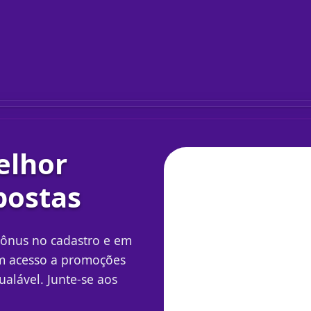
elhor
postas
bônus no cadastro e em
em acesso a promoções
ualável. Junte-se aos