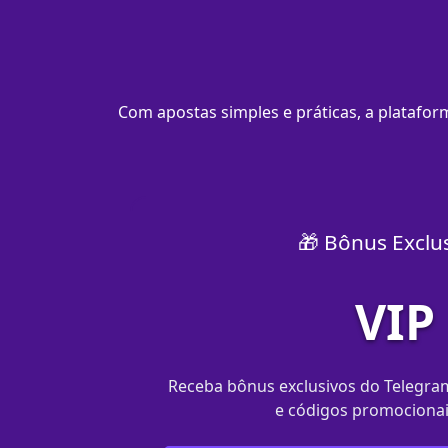
Com apostas simples e práticas, a platafo
🎁 Bônus Exclu
VIP
Receba bônus exclusivos do Telegra
e códigos promocionai