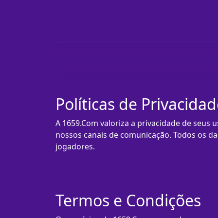
Políticas de Privacida
A 1659.Com valoriza a privacidade de seus 
nossos canais de comunicação. Todos os dad
jogadores.
Termos e Condições