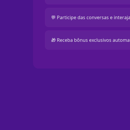
💬 Participe das conversas e interaj
🎁 Receba bônus exclusivos autom