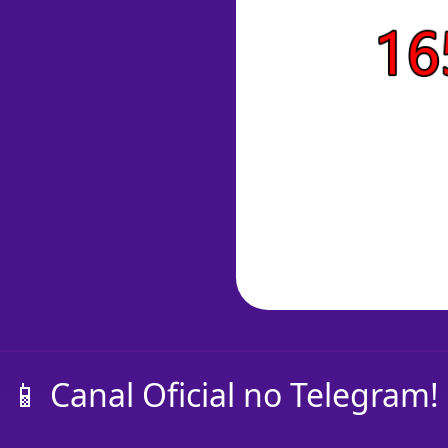
📱 Canal Oficial no Telegram!