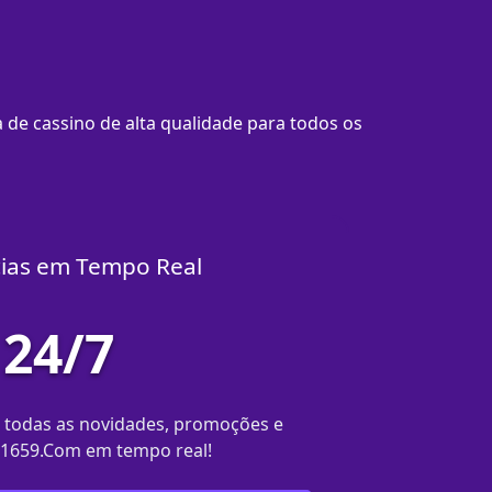
de cassino de alta qualidade para todos os
cias em Tempo Real
24/7
e todas as novidades, promoções e
 1659.Com em tempo real!