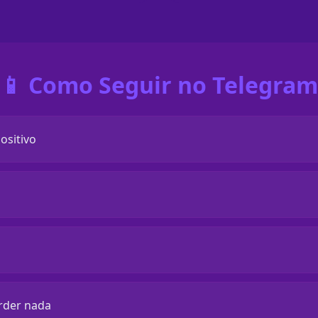
📱 Como Seguir no Telegram
ositivo
erder nada