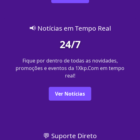
📢 Notícias em Tempo Real
24/7
Fique por dentro de todas as novidades,
promoções e eventos da 1Xkp.Com em tempo
real!
Ver Notícias
💬 Suporte Direto