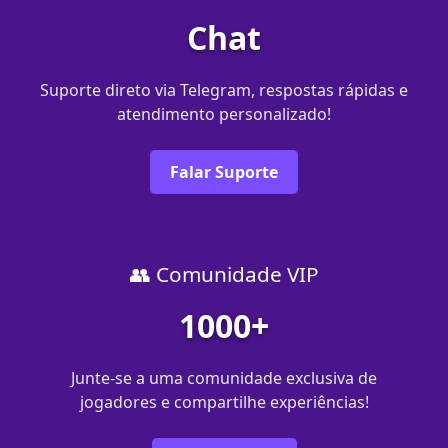
Chat
Suporte direto via Telegram, respostas rápidas e
atendimento personalizado!
Falar Suporte
👥 Comunidade VIP
1000+
Junte-se a uma comunidade exclusiva de
jogadores e compartilhe experiências!