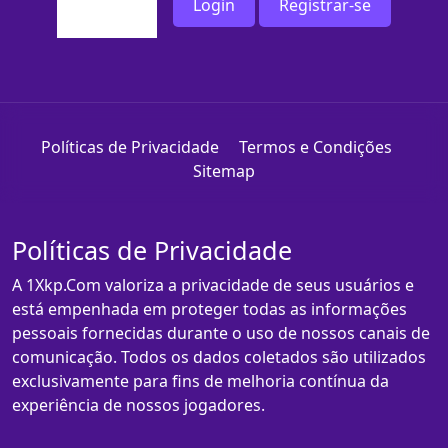
Login
Registrar-se
Políticas de Privacidade
Termos e Condições
Sitemap
Políticas de Privacidade
A 1Xkp.Com valoriza a privacidade de seus usuários e
está empenhada em proteger todas as informações
pessoais fornecidas durante o uso de nossos canais de
comunicação. Todos os dados coletados são utilizados
exclusivamente para fins de melhoria contínua da
experiência de nossos jogadores.