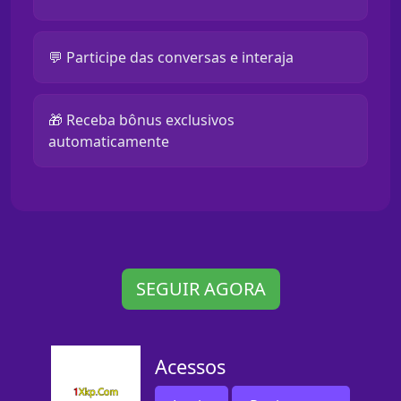
💬 Participe das conversas e interaja
🎁 Receba bônus exclusivos
automaticamente
SEGUIR AGORA
Acessos