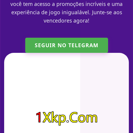
você tem acesso a promoções incríveis e uma
experiência de jogo inigualável. Junte-se aos
vencedores agora!
SEGUIR NO TELEGRAM