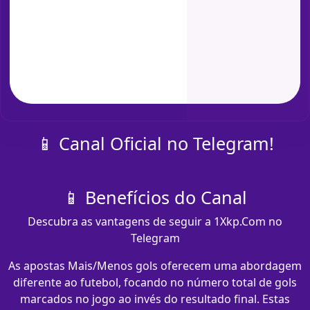
📱 Canal Oficial no Telegram!
📱 Benefícios do Canal
Descubra as vantagens de seguir a 1Xkp.Com no
Telegram
As apostas Mais/Menos gols oferecem uma abordagem
diferente ao futebol, focando no número total de gols
marcados no jogo ao invés do resultado final. Estas