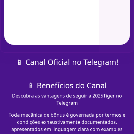
📱 Canal Oficial no Telegram!
📱 Benefícios do Canal
Descubra as vantagens de seguir a 2025Tiger no
Telegram
Toda mecânica de bônus é governada por termos e
condições exhaustivamente documentados,
apresentados em linguagem clara com examples