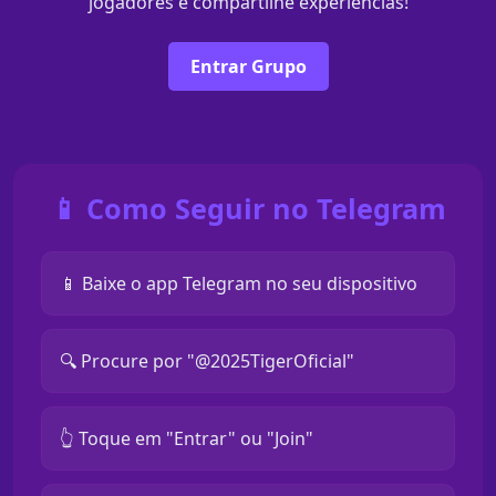
jogadores e compartilhe experiências!
Entrar Grupo
📱 Como Seguir no Telegram
📱 Baixe o app Telegram no seu dispositivo
🔍 Procure por "@2025TigerOficial"
👆 Toque em "Entrar" ou "Join"