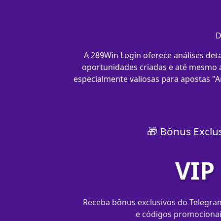
D
A 289Win Login oferece análises det
oportunidades criadas e até mesmo a
especialmente valiosas para apostas "
🎁 Bônus Exclu
VIP
Receba bônus exclusivos do Telegra
e códigos promocionai