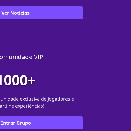
Ver Notícias
Comunidade VIP
1000+
unidade exclusiva de jogadores e
rtilhe experiências!
Entrar Grupo