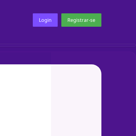
Login
Registrar-se