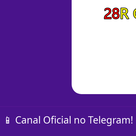
📱 Canal Oficial no Telegram!