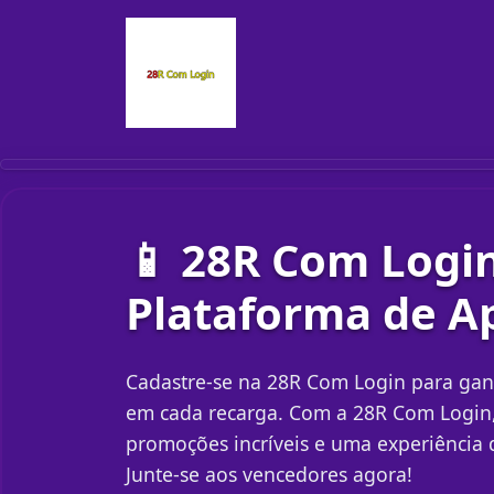
📱 28R Com Logi
Plataforma de A
Cadastre-se na 28R Com Login para gan
em cada recarga. Com a 28R Com Login,
promoções incríveis e uma experiência d
Junte-se aos vencedores agora!