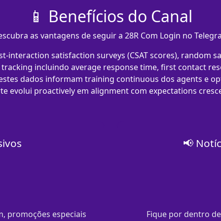
📱 Benefícios do Canal
scubra as vantagens de seguir a 28R Com Login no Teleg
t-interaction satisfaction surveys (CSAT scores), random s
tracking incluindo average response time, first contact reso
destes dados informam training continuous dos agents e o
te evolui proactively em alignment com expectations cresc
sivos
📢 Notí
m, promoções especiais
Fique por dentro d