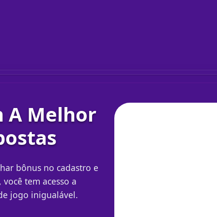
n A Melhor
postas
har bônus no cadastro e
 você tem acesso a
e jogo inigualável.