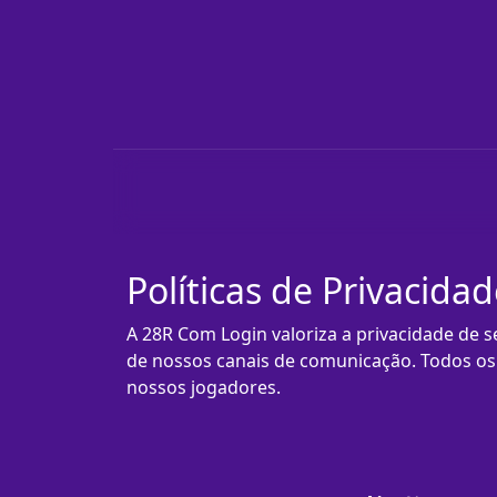
Políticas de Privacida
A 28R Com Login valoriza a privacidade de 
de nossos canais de comunicação. Todos os 
nossos jogadores.