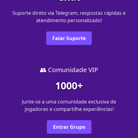
Suporte direto via Telegram, respostas rápidas e
atendimento personalizado!
Falar Suporte
👥 Comunidade VIP
1000+
Junte-se a uma comunidade exclusiva de
jogadores e compartilhe experiências!
Entrar Grupo