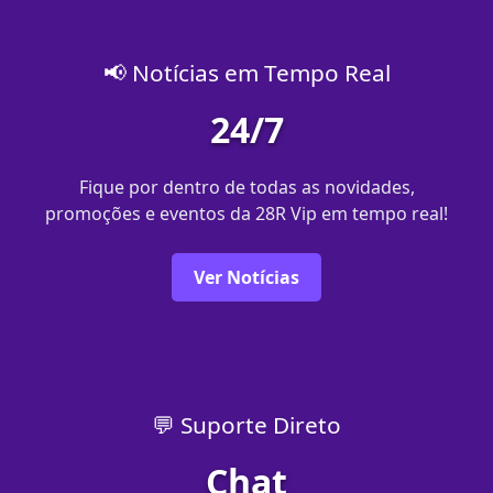
📢 Notícias em Tempo Real
24/7
Fique por dentro de todas as novidades,
promoções e eventos da 28R Vip em tempo real!
Ver Notícias
💬 Suporte Direto
Chat