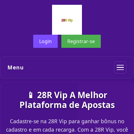
Login
Registrar-se
Menu
📱 28R Vip A Melhor
Plataforma de Apostas
Cadastre-se na 28R Vip para ganhar bônus no
cadastro e em cada recarga. Com a 28R Vip, você