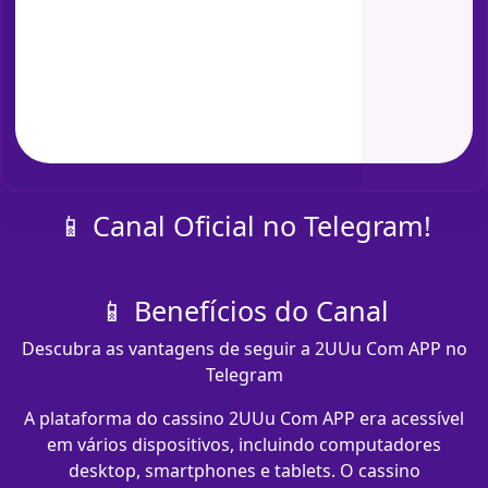
📱 Canal Oficial no Telegram!
📱 Benefícios do Canal
Descubra as vantagens de seguir a 2UUu Com APP no
Telegram
A plataforma do cassino 2UUu Com APP era acessível
em vários dispositivos, incluindo computadores
desktop, smartphones e tablets. O cassino