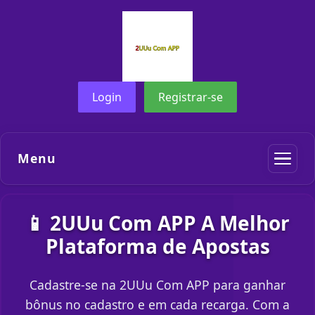
Login
Registrar-se
Menu
📱 2UUu Com APP A Melhor
Plataforma de Apostas
Cadastre-se na 2UUu Com APP para ganhar
bônus no cadastro e em cada recarga. Com a