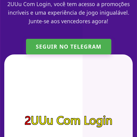
2UUu Com Login, você tem acesso a promoções
incríveis e uma experiência de jogo inigualável.
Junte-se aos vencedores agora!
SEGUIR NO TELEGRAM