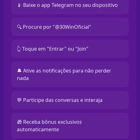
📱 Baixe o app Telegram no seu dispositivo
🔍 Procure por "@30WinOficial"
👆 Toque em "Entrar" ou "Join"
🔔 Ative as notificações para não perder
nada
💬 Participe das conversas e interaja
🎁 Receba bônus exclusivos
automaticamente