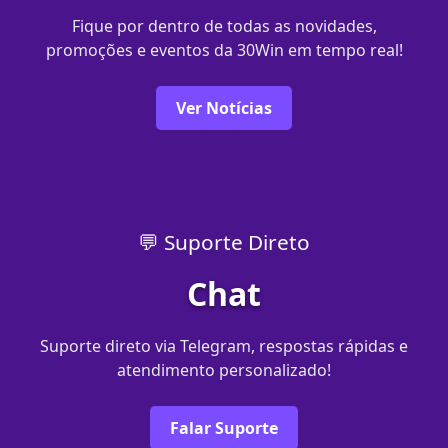
Fique por dentro de todas as novidades,
promoções e eventos da 30Win em tempo real!
Ver Notícias
💬 Suporte Direto
Chat
Suporte direto via Telegram, respostas rápidas e
atendimento personalizado!
Falar Suporte