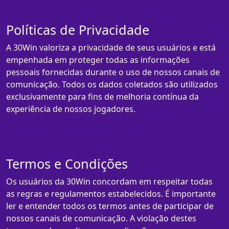
Políticas de Privacidade
A 30Win valoriza a privacidade de seus usuários e está
empenhada em proteger todas as informações
pessoais fornecidas durante o uso de nossos canais de
comunicação. Todos os dados coletados são utilizados
exclusivamente para fins de melhoria contínua da
experiência de nossos jogadores.
Termos e Condições
Os usuários da 30Win concordam em respeitar todas
as regras e regulamentos estabelecidos. É importante
ler e entender todos os termos antes de participar de
nossos canais de comunicação. A violação destes