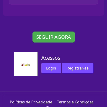
SEGUIR AGORA
Acessos
Login
Registrar-se
Políticas de Privacidade
Termos e Condições