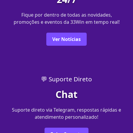
Fique por dentro de todas as novidades,
promoções e eventos da 33Win em tempo real!
Ver Notícias
💬 Suporte Direto
Chat
Suporte direto via Telegram, respostas rápidas e
atendimento personalizado!