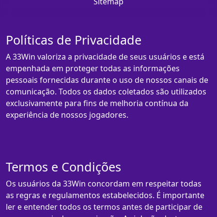
Sitemap
Políticas de Privacidade
A 33Win valoriza a privacidade de seus usuários e está
empenhada em proteger todas as informações
pessoais fornecidas durante o uso de nossos canais de
comunicação. Todos os dados coletados são utilizados
exclusivamente para fins de melhoria contínua da
experiência de nossos jogadores.
Termos e Condições
Os usuários da 33Win concordam em respeitar todas
as regras e regulamentos estabelecidos. É importante
ler e entender todos os termos antes de participar de