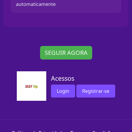
automaticamente
SEGUIR AGORA
Acessos
Login
Registrar-se