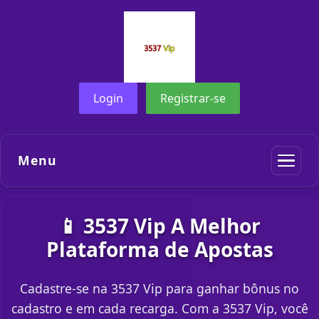
Login
Registrar-se
Menu
📱 3537 Vip A Melhor
Plataforma de Apostas
Cadastre-se na 3537 Vip para ganhar bônus no
cadastro e em cada recarga. Com a 3537 Vip, você