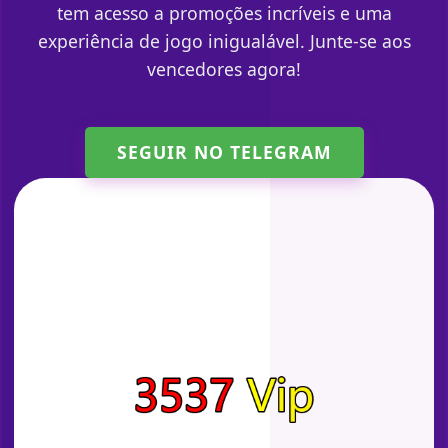
tem acesso a promoções incríveis e uma
experiência de jogo inigualável. Junte-se aos
vencedores agora!
SEGUIR NO TELEGRAM