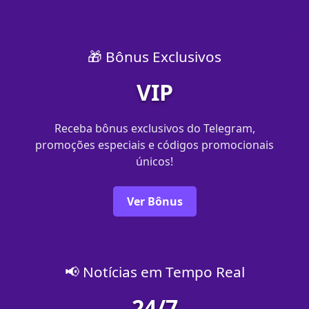
🎁 Bônus Exclusivos
VIP
Receba bônus exclusivos do Telegram,
promoções especiais e códigos promocionais
únicos!
Ver Bônus
📢 Notícias em Tempo Real
24/7