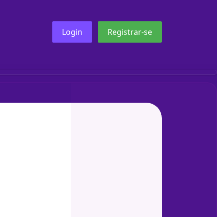
Login
Registrar-se