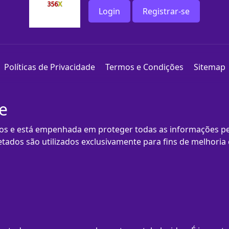
Login
Registrar-se
Políticas de Privacidade
Termos e Condições
Sitemap
de
rios e está empenhada em proteger todas as informações p
tados são utilizados exclusivamente para fins de melhoria