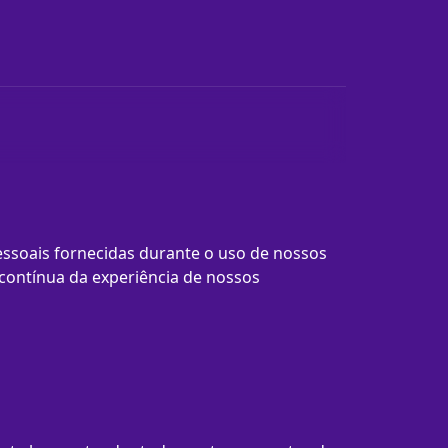
essoais fornecidas durante o uso de nossos
 contínua da experiência de nossos