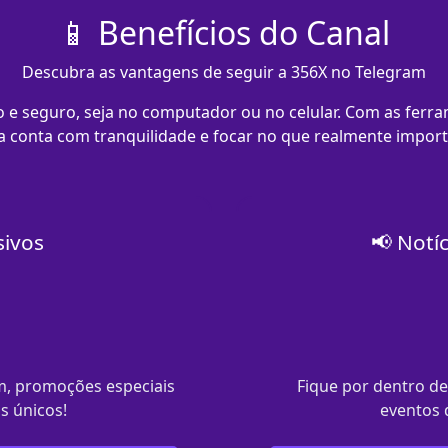
📱 Benefícios do Canal
Descubra as vantagens de seguir a 356X no Telegram
o e seguro, seja no computador ou no celular. Com as fer
 conta com tranquilidade e focar no que realmente importa:
sivos
📢 Notí
m, promoções especiais
Fique por dentro d
s únicos!
eventos 