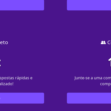
reto
👥 
t
espostas rápidas e
Junte-se a uma com
lizado!
compa
e