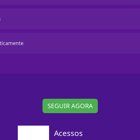
a
aticamente
SEGUIR AGORA
Acessos