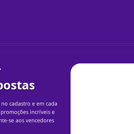
r
postas
 no cadastro e em cada
 promoções incríveis e
unte-se aos vencedores