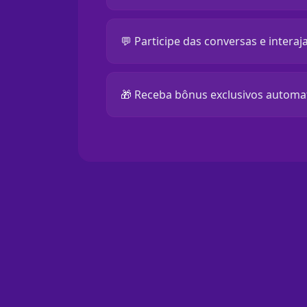
💬 Participe das conversas e interaj
🎁 Receba bônus exclusivos autom