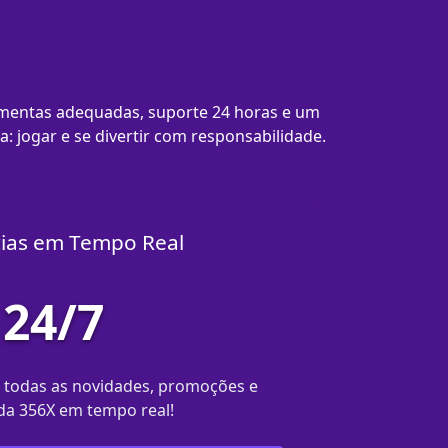
ramentas adequadas, suporte 24 horas e um
 jogar e se divertir com responsabilidade.
cias em Tempo Real
24/7
e todas as novidades, promoções e
da 356X em tempo real!