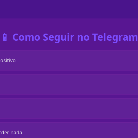
📱 Como Seguir no Telegram
ositivo
erder nada