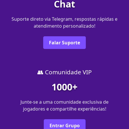
Chat
Suporte direto via Telegram, respostas rápidas e
atendimento personalizado!
Falar Suporte
👥 Comunidade VIP
1000+
Junte-se a uma comunidade exclusiva de
jogadores e compartilhe experiências!
Entrar Grupo