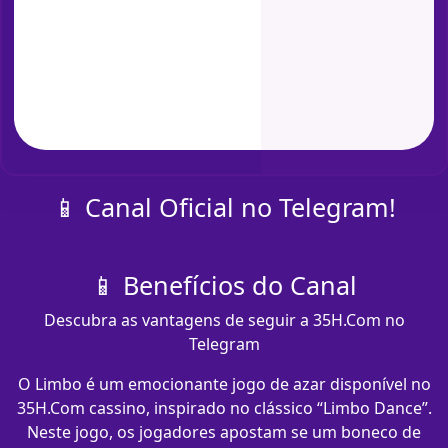
📱 Canal Oficial no Telegram!
📱 Benefícios do Canal
Descubra as vantagens de seguir a 35H.Com no
Telegram
O Limbo é um emocionante jogo de azar disponível no
35H.Com cassino, inspirado no clássico “Limbo Dance”.
Neste jogo, os jogadores apostam se um boneco de