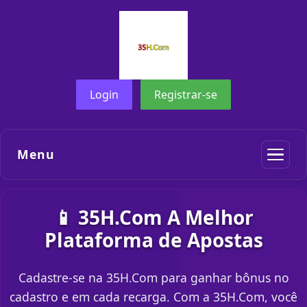
Login
Registrar-se
Menu
📱 35H.Com A Melhor
Plataforma de Apostas
Cadastre-se na 35H.Com para ganhar bônus no
cadastro e em cada recarga. Com a 35H.Com, você