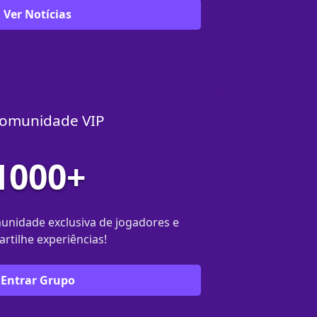
Ver Notícias
Comunidade VIP
1000+
unidade exclusiva de jogadores e
rtilhe experiências!
Entrar Grupo