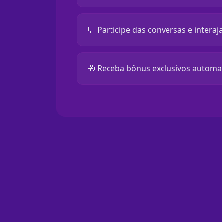
💬 Participe das conversas e interaj
🎁 Receba bônus exclusivos autom