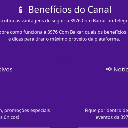
📱 Benefícios do Canal
scubra as vantagens de seguir a 3976 Com Baixar no Teleg
bre como funciona a 3976 Com Baixar, quais os benefícios de
e dicas para tirar o máximo proveito da plataforma.
sivos
📢 Notí
m, promoções especiais
Fique por dentro d
s únicos!
eventos da 39