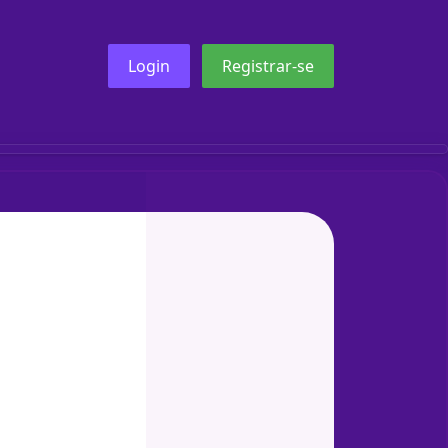
Login
Registrar-se