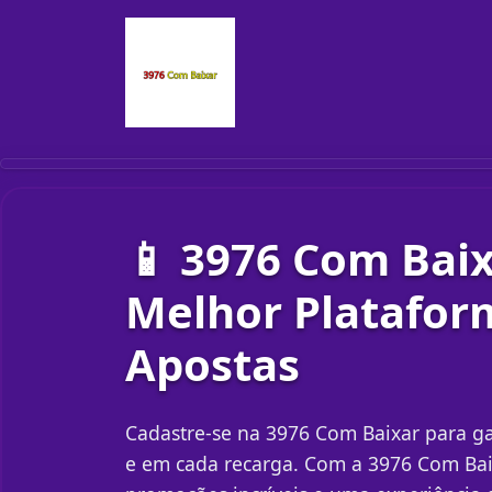
📱 3976 Com Baix
Melhor Platafor
Apostas
Cadastre-se na 3976 Com Baixar para g
e em cada recarga. Com a 3976 Com Baix