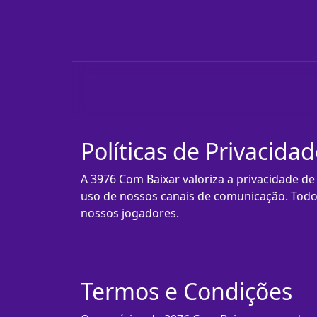
Políticas de Privacida
A 3976 Com Baixar valoriza a privacidade d
uso de nossos canais de comunicação. Todos
nossos jogadores.
Termos e Condições