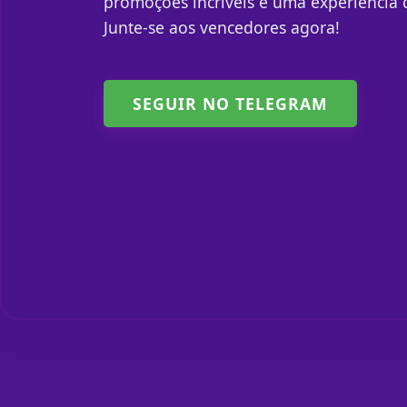
promoções incríveis e uma experiência d
Junte-se aos vencedores agora!
SEGUIR NO TELEGRAM