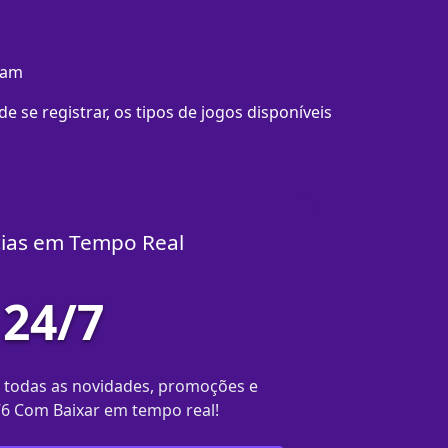
ram
 se registrar, os tipos de jogos disponíveis
cias em Tempo Real
24/7
e todas as novidades, promoções e
76 Com Baixar em tempo real!