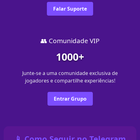
Falar Suporte
👥 Comunidade VIP
1000+
Junte-se a uma comunidade exclusiva de
jogadores e compartilhe experiências!
Entrar Grupo
📱 Como Seguir no Telegram