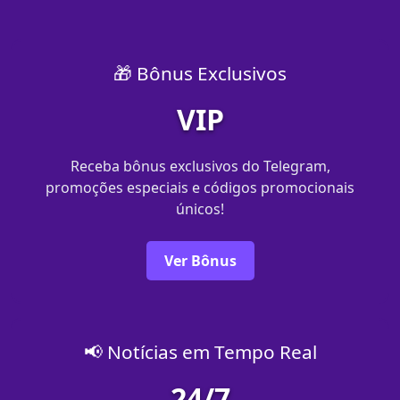
🎁 Bônus Exclusivos
VIP
Receba bônus exclusivos do Telegram,
promoções especiais e códigos promocionais
únicos!
Ver Bônus
📢 Notícias em Tempo Real
24/7