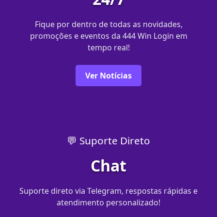
Fique por dentro de todas as novidades,
promoções e eventos da 444 Win Login em
tempo real!
Ver Notícias
💬 Suporte Direto
Chat
Suporte direto via Telegram, respostas rápidas e
atendimento personalizado!