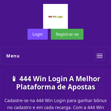
Login
Registrar-se
Menu
📱 444 Win Login A Melhor
Plataforma de Apostas
Cadastre-se na 444 Win Login para ganhar bônus
no cadastro e em cada recarga. Com a 444 Win