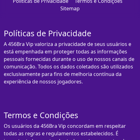
Políticas de Privacidade
Termos e Condições
Sitemap
Políticas de Privacidade
A 456Bra Vip valoriza a privacidade de seus usuários e
está empenhada em proteger todas as informações
pessoais fornecidas durante o uso de nossos canais de
comunicação. Todos os dados coletados são utilizados
exclusivamente para fins de melhoria contínua da
experiência de nossos jogadores.
Termos e Condições
Os usuários da 456Bra Vip concordam em respeitar
todas as regras e regulamentos estabelecidos. É