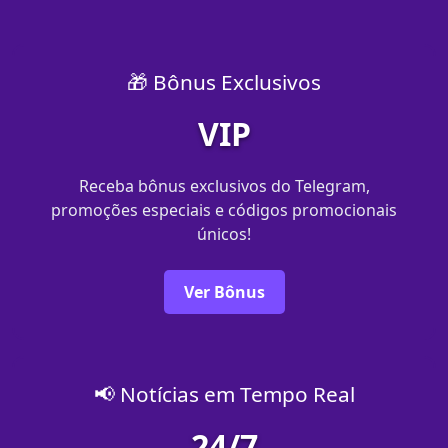
🎁 Bônus Exclusivos
VIP
Receba bônus exclusivos do Telegram,
promoções especiais e códigos promocionais
únicos!
Ver Bônus
📢 Notícias em Tempo Real
24/7