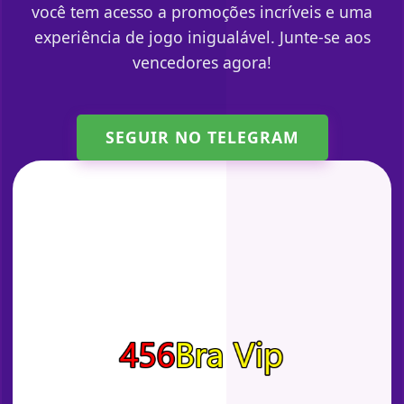
você tem acesso a promoções incríveis e uma
experiência de jogo inigualável. Junte-se aos
vencedores agora!
SEGUIR NO TELEGRAM