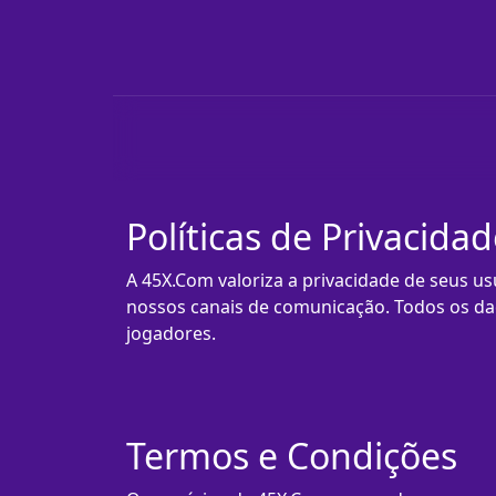
Políticas de Privacida
A 45X.Com valoriza a privacidade de seus u
nossos canais de comunicação. Todos os dad
jogadores.
Termos e Condições