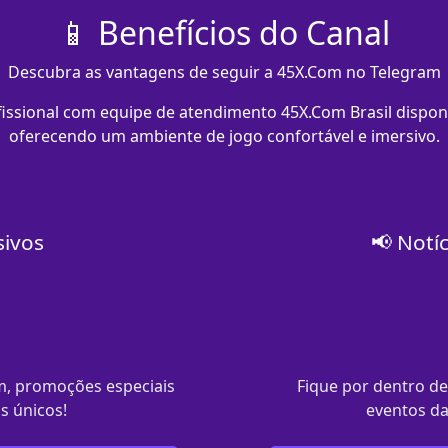
📱 Benefícios do Canal
Descubra as vantagens de seguir a 45X.Com no Telegram
ssional com equipe de atendimento 45X.Com Brasil disponí
oferecendo um ambiente de jogo confortável e imersivo.
sivos
📢 Notí
m, promoções especiais
Fique por dentro d
s únicos!
eventos da