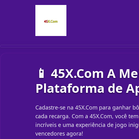
📱 45X.Com A Me
Plataforma de A
Cadastre-se na 45X.Com para ganhar bô
cada recarga. Com a 45X.Com, você tem
incríveis e uma experiência de jogo inig
vencedores agora!