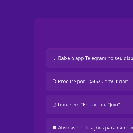
📱 Baixe o app Telegram no seu disp
🔍 Procure por "@45X.ComOficial"
👆 Toque em "Entrar" ou "Join"
🔔 Ative as notificações para não p