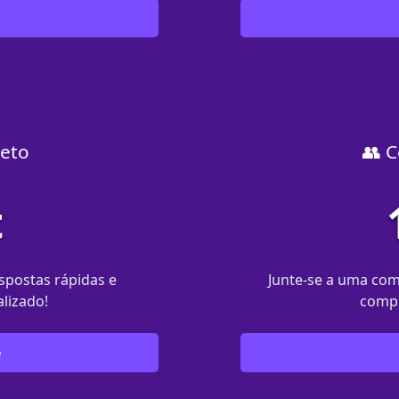
reto
👥 
t
espostas rápidas e
Junte-se a uma com
lizado!
compa
e