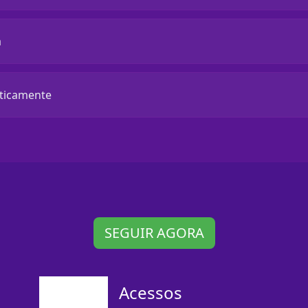
a
aticamente
SEGUIR AGORA
Acessos