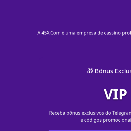
A 45X.Com é uma empresa de cassino profi
🎁 Bônus Exclu
VIP
Receba bônus exclusivos do Telegra
e códigos promocionai