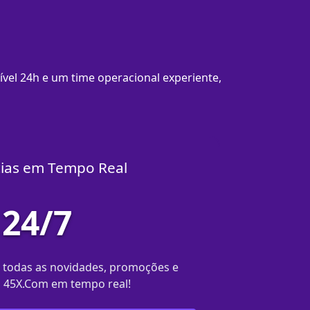
vel 24h e um time operacional experiente,
cias em Tempo Real
24/7
e todas as novidades, promoções e
 45X.Com em tempo real!