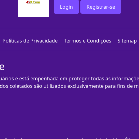
Login
Registrar-se
Políticas de Privacidade
Termos e Condições
Sitemap
de
suários e está empenhada em proteger todas as informaçõe
os coletados são utilizados exclusivamente para fins de m