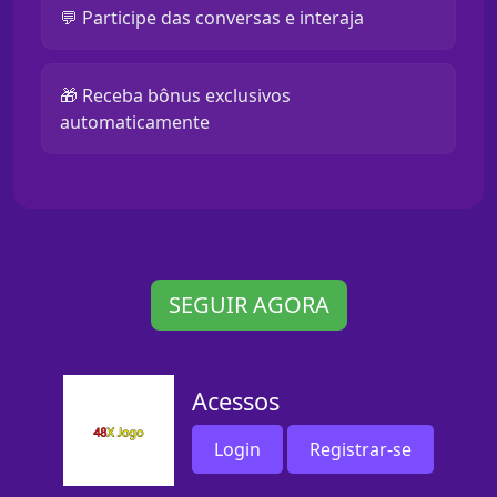
💬 Participe das conversas e interaja
🎁 Receba bônus exclusivos
automaticamente
SEGUIR AGORA
Acessos
Login
Registrar-se