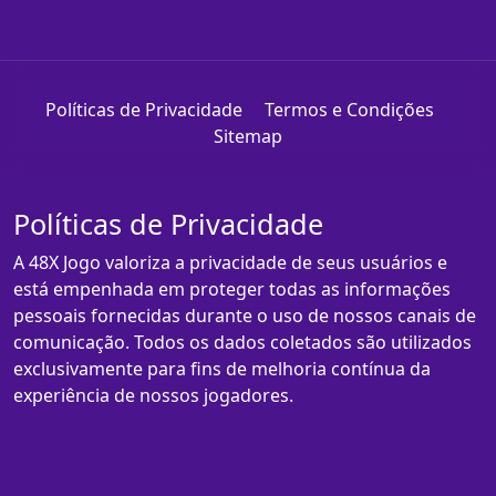
Políticas de Privacidade
Termos e Condições
Sitemap
Políticas de Privacidade
A 48X Jogo valoriza a privacidade de seus usuários e
está empenhada em proteger todas as informações
pessoais fornecidas durante o uso de nossos canais de
comunicação. Todos os dados coletados são utilizados
exclusivamente para fins de melhoria contínua da
experiência de nossos jogadores.