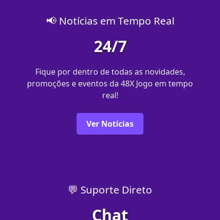
📢 Notícias em Tempo Real
24/7
Fique por dentro de todas as novidades,
promoções e eventos da 48X Jogo em tempo
real!
Ver Notícias
💬 Suporte Direto
Chat