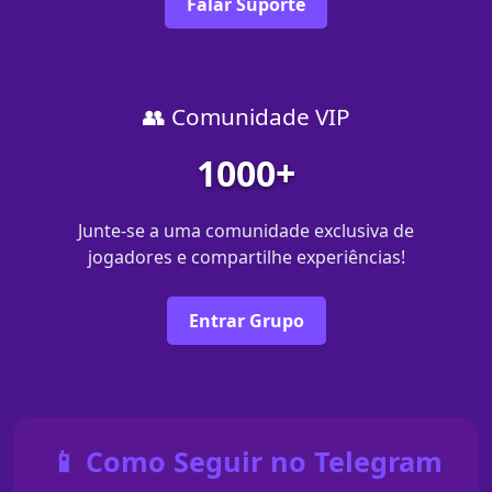
Falar Suporte
👥 Comunidade VIP
1000+
Junte-se a uma comunidade exclusiva de
jogadores e compartilhe experiências!
Entrar Grupo
📱 Como Seguir no Telegram