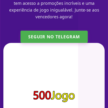
tem acesso a promoções incríveis e uma
experiência de jogo inigualável. Junte-se aos
vencedores agora!
SEGUIR NO TELEGRAM