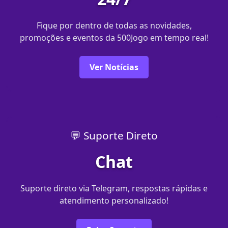
Fique por dentro de todas as novidades,
promoções e eventos da 500Jogo em tempo real!
Ver Notícias
💬 Suporte Direto
Chat
Suporte direto via Telegram, respostas rápidas e
atendimento personalizado!