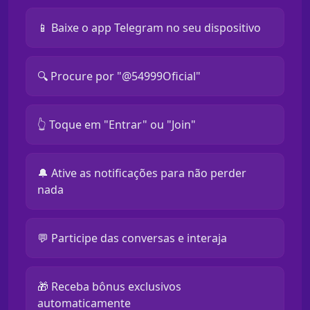
📱 Baixe o app Telegram no seu dispositivo
🔍 Procure por "@54999Oficial"
👆 Toque em "Entrar" ou "Join"
🔔 Ative as notificações para não perder
nada
💬 Participe das conversas e interaja
🎁 Receba bônus exclusivos
automaticamente