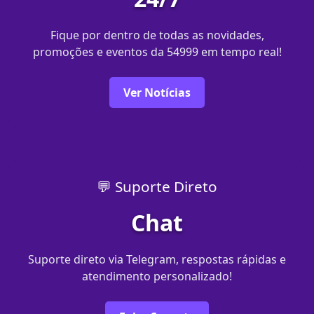
Fique por dentro de todas as novidades,
promoções e eventos da 54999 em tempo real!
Ver Notícias
💬 Suporte Direto
Chat
Suporte direto via Telegram, respostas rápidas e
atendimento personalizado!