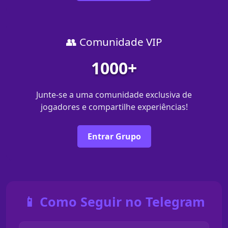
👥 Comunidade VIP
1000+
Junte-se a uma comunidade exclusiva de
jogadores e compartilhe experiências!
Entrar Grupo
📱 Como Seguir no Telegram