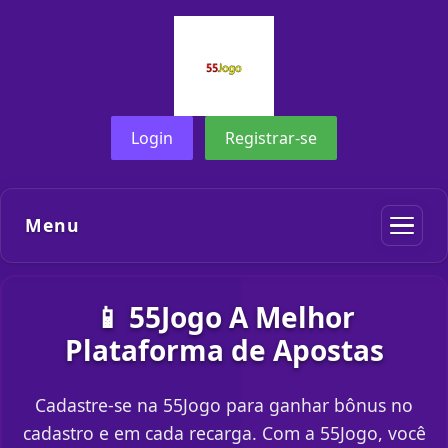
Login
Registrar-se
Menu
📱 55Jogo A Melhor
Plataforma de Apostas
Cadastre-se na 55Jogo para ganhar bônus no
cadastro e em cada recarga. Com a 55Jogo, você