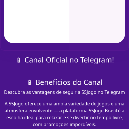
📱 Canal Oficial no Telegram!
📱 Benefícios do Canal
Descubra as vantagens de seguir a 55Jogo no Telegram
A 55Jogo oferece uma ampla variedade de jogos e uma
atmosfera envolvente — a plataforma 55Jogo Brasil é a
escolha ideal para relaxar e se divertir no tempo livre,
com promoções imperdíveis.