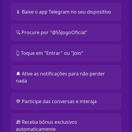
📱 Baixe o app Telegram no seu dispositivo
🔍 Procure por "@55JogoOficial"
👆 Toque em "Entrar" ou "Join"
🔔 Ative as notificações para não perder
nada
💬 Participe das conversas e interaja
🎁 Receba bônus exclusivos
automaticamente