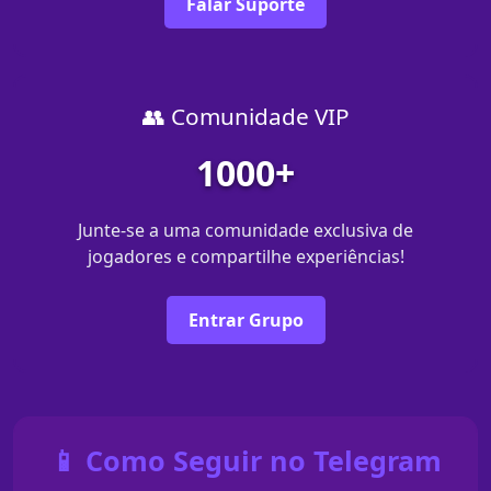
Falar Suporte
👥 Comunidade VIP
1000+
Junte-se a uma comunidade exclusiva de
jogadores e compartilhe experiências!
Entrar Grupo
📱 Como Seguir no Telegram