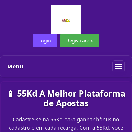
Login
Registrar-se
Menu
📱 55Kd A Melhor Plataforma
de Apostas
Cadastre-se na 55Kd para ganhar bônus no
cadastro e em cada recarga. Com a 55Kd, você