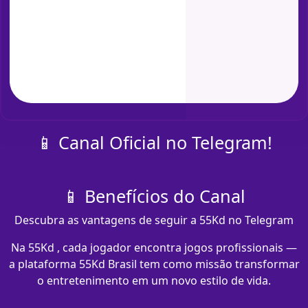
📱 Canal Oficial no Telegram!
📱 Benefícios do Canal
Descubra as vantagens de seguir a 55Kd no Telegram
Na 55Kd , cada jogador encontra jogos profissionais —
a plataforma 55Kd Brasil tem como missão transformar
o entretenimento em um novo estilo de vida.