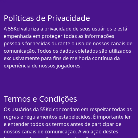
Políticas de Privacidade
A 55Kd valoriza a privacidade de seus usuários e está
empenhada em proteger todas as informações
pessoais fornecidas durante o uso de nossos canais de
comunicação. Todos os dados coletados são utilizados
exclusivamente para fins de melhoria contínua da
experiência de nossos jogadores.
Termos e Condições
Os usuários da 55Kd concordam em respeitar todas as
regras e regulamentos estabelecidos. É importante ler
e entender todos os termos antes de participar de
nossos canais de comunicação. A violação destes