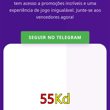
tem acesso a promoções incríveis e uma
experiência de jogo inigualável. Junte-se aos
vencedores agora!
SEGUIR NO TELEGRAM