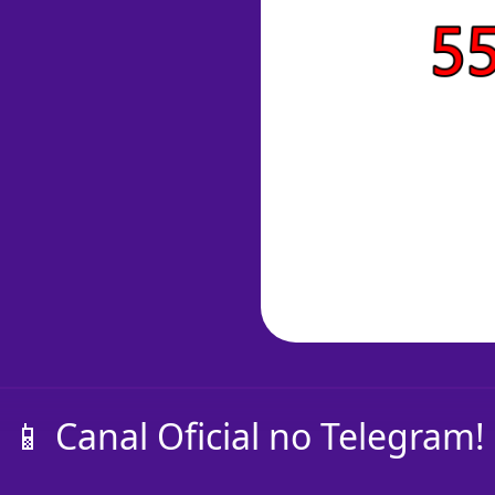
📱 Canal Oficial no Telegram!