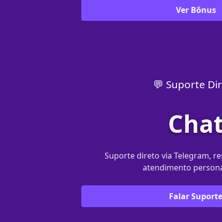
Ver Bônus
💬 Suporte Di
Cha
Suporte direto via Telegram, r
atendimento persona
Falar Suport