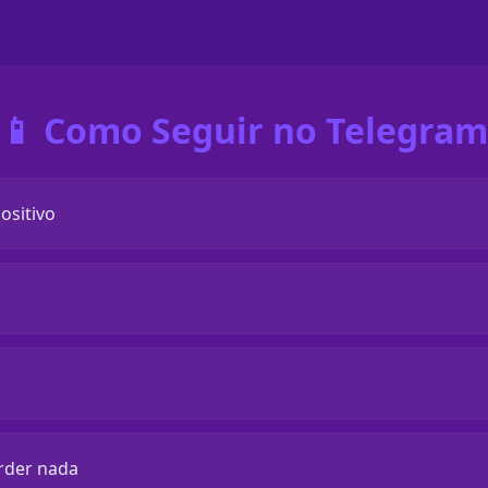
📱 Como Seguir no Telegram
ositivo
erder nada