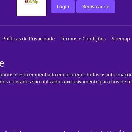
Login
Registrar-se
Políticas de Privacidade
Termos e Condições
Sitemap
de
usuários e está empenhada em proteger todas as informaçõe
os coletados são utilizados exclusivamente para fins de m