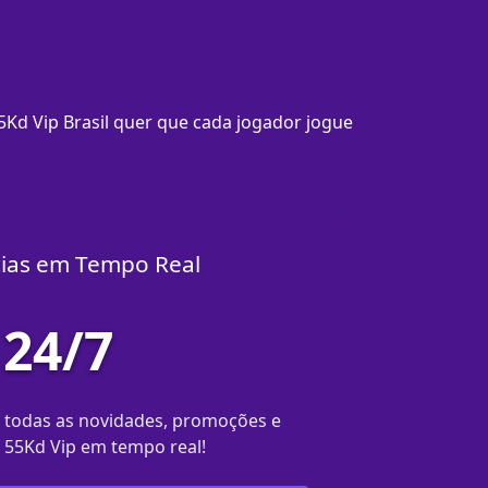
5Kd Vip Brasil quer que cada jogador jogue
cias em Tempo Real
24/7
e todas as novidades, promoções e
 55Kd Vip em tempo real!