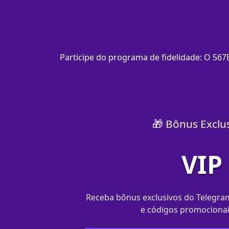
Participe do programa de fidelidade: O 56
🎁 Bônus Exclu
VIP
Receba bônus exclusivos do Telegra
e códigos promocionai