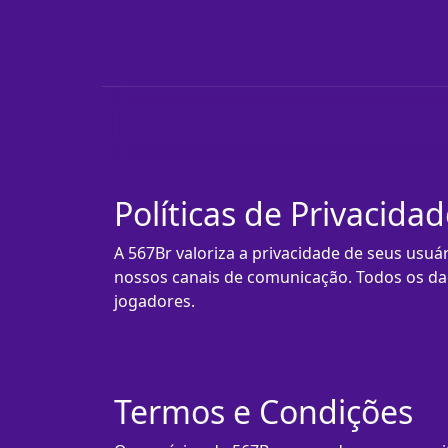
Políticas de Privacida
A 567Br valoriza a privacidade de seus usu
nossos canais de comunicação. Todos os dad
jogadores.
Termos e Condições