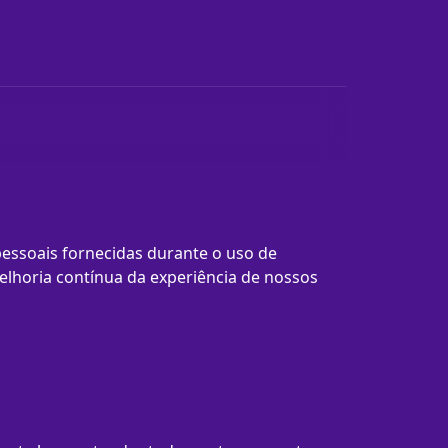
pessoais fornecidas durante o uso de
elhoria contínua da experiência de nossos