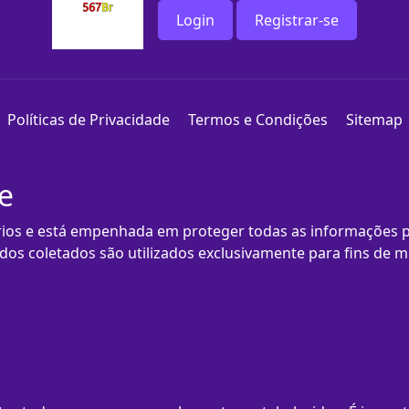
Login
Registrar-se
Políticas de Privacidade
Termos e Condições
Sitemap
de
ários e está empenhada em proteger todas as informações 
os coletados são utilizados exclusivamente para fins de m