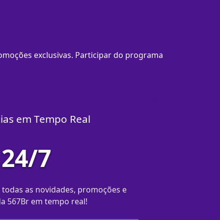
omoções exclusivas. Participar do programa
cias em Tempo Real
24/7
e todas as novidades, promoções e
da 567Br em tempo real!