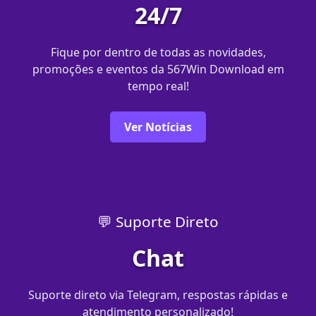
24/7
Fique por dentro de todas as novidades,
promoções e eventos da 567Win Download em
tempo real!
Ver Notícias
💬 Suporte Direto
Chat
Suporte direto via Telegram, respostas rápidas e
atendimento personalizado!