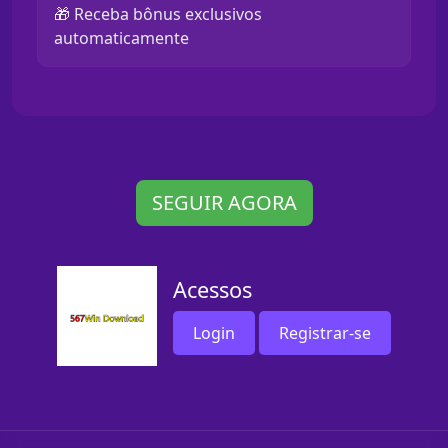
🎁 Receba bônus exclusivos
automaticamente
SEGUIR AGORA
Acessos
Login
Registrar-se