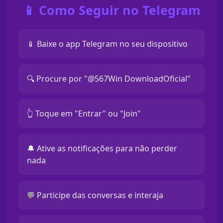
📱 Como Seguir no Telegram
📱 Baixe o app Telegram no seu dispositivo
🔍 Procure por "@567Win DownloadOficial"
👆 Toque em "Entrar" ou "Join"
🔔 Ative as notificações para não perder
nada
💬 Participe das conversas e interaja