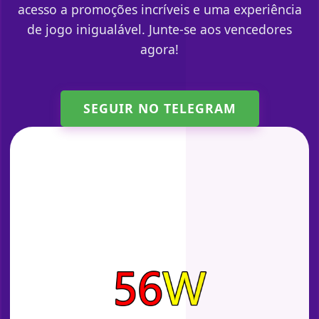
acesso a promoções incríveis e uma experiência
de jogo inigualável. Junte-se aos vencedores
agora!
SEGUIR NO TELEGRAM