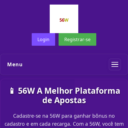
Login
Registrar-se
Menu
📱 56W A Melhor Plataforma
de Apostas
Cadastre-se na 56W para ganhar bônus no
cadastro e em cada recarga. Com a 56W, você tem