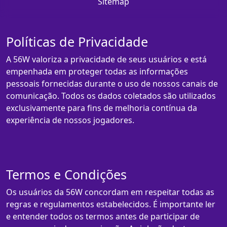
Sitemap
Políticas de Privacidade
A 56W valoriza a privacidade de seus usuários e está
empenhada em proteger todas as informações
pessoais fornecidas durante o uso de nossos canais de
comunicação. Todos os dados coletados são utilizados
exclusivamente para fins de melhoria contínua da
experiência de nossos jogadores.
Termos e Condições
Os usuários da 56W concordam em respeitar todas as
regras e regulamentos estabelecidos. É importante ler
e entender todos os termos antes de participar de