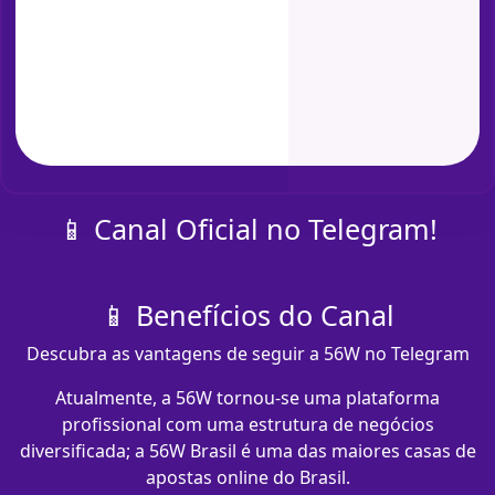
📱 Canal Oficial no Telegram!
📱 Benefícios do Canal
Descubra as vantagens de seguir a 56W no Telegram
Atualmente, a 56W tornou-se uma plataforma
profissional com uma estrutura de negócios
diversificada; a 56W Brasil é uma das maiores casas de
apostas online do Brasil.