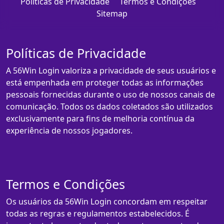
Políticas de Privacidade
Termos e Condições
Sitemap
Políticas de Privacidade
A 56Win Login valoriza a privacidade de seus usuários e
está empenhada em proteger todas as informações
pessoais fornecidas durante o uso de nossos canais de
comunicação. Todos os dados coletados são utilizados
exclusivamente para fins de melhoria contínua da
experiência de nossos jogadores.
Termos e Condições
Os usuários da 56Win Login concordam em respeitar
todas as regras e regulamentos estabelecidos. É