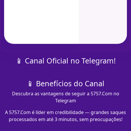
📱 Canal Oficial no Telegram!
📱 Benefícios do Canal
Descubra as vantagens de seguir a 5757.Com no
Telegram
A 5757.Com é líder em credibilidade — grandes saques
processados em até 3 minutos, sem preocupações!