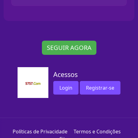
SEGUIR AGORA
Acessos
Login
Registrar-se
Políticas de Privacidade
Termos e Condições