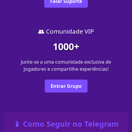
Falar Suporte
👥 Comunidade VIP
1000+
Junte-se a uma comunidade exclusiva de
jogadores e compartilhe experiências!
Entrar Grupo
📱 Como Seguir no Telegram