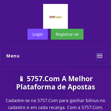
Login
Registrar-se
Menu
📱 5757.Com A Melhor
Plataforma de Apostas
Cadastre-se na 5757.Com para ganhar bônus no
cadastro e em cada recarga. Com a 5757.Com,