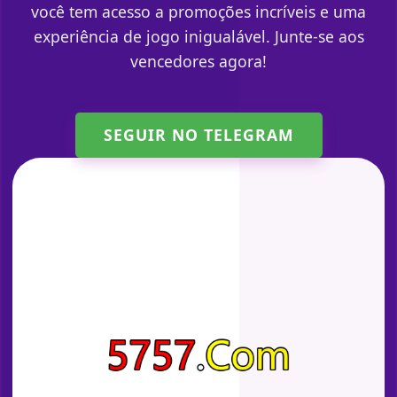
você tem acesso a promoções incríveis e uma
experiência de jogo inigualável. Junte-se aos
vencedores agora!
SEGUIR NO TELEGRAM