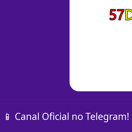
📱 Canal Oficial no Telegram!