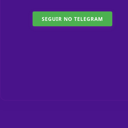
SEGUIR NO TELEGRAM