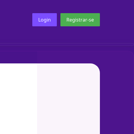
Login
Registrar-se