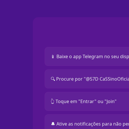
📱 Baixe o app Telegram no seu disp
🔍 Procure por "@57D CaSSinoOficia
👆 Toque em "Entrar" ou "Join"
🔔 Ative as notificações para não p