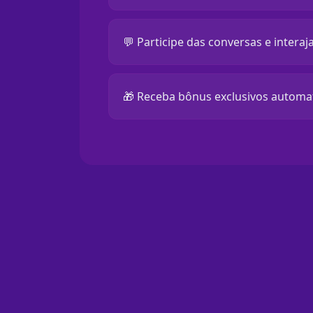
💬 Participe das conversas e interaj
🎁 Receba bônus exclusivos autom