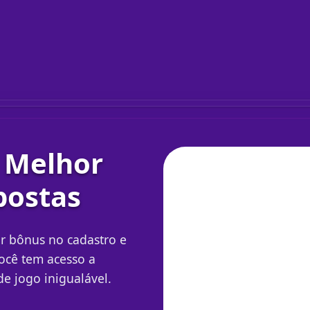
A Melhor
postas
r bônus no cadastro e
ocê tem acesso a
e jogo inigualável.