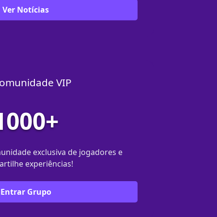
Ver Notícias
Comunidade VIP
1000+
unidade exclusiva de jogadores e
rtilhe experiências!
Entrar Grupo