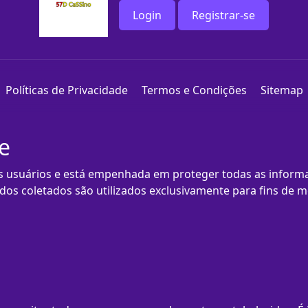
Login
Registrar-se
Políticas de Privacidade
Termos e Condições
Sitemap
de
us usuários e está empenhada em proteger todas as inform
os coletados são utilizados exclusivamente para fins de m