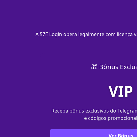
A 57E Login opera legalmente com licença v
🎁 Bônus Exclu
VIP
Receba bônus exclusivos do Telegra
e códigos promocionai
Ver Bônus