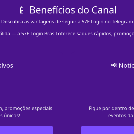
📱 Benefícios do Canal
Descubra as vantagens de seguir a 57E Login no Telegram
álida — a 57E Login Brasil oferece saques rápidos, promoç
sivos
📢 Notí
m, promoções especiais
Fique por dentro d
s únicos!
eventos da