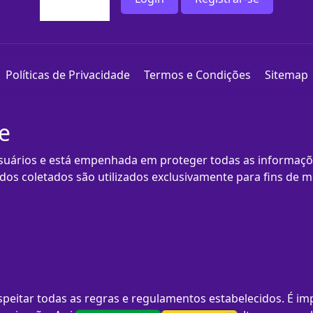
Políticas de Privacidade
Termos e Condições
Sitemap
de
 usuários e está empenhada em proteger todas as informaçõ
os coletados são utilizados exclusivamente para fins de m
eitar todas as regras e regulamentos estabelecidos. É im