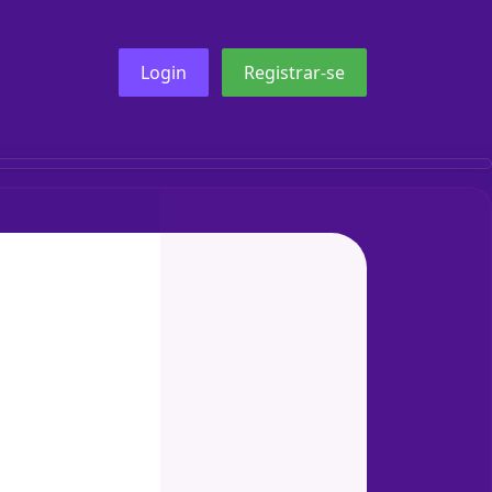
Login
Registrar-se