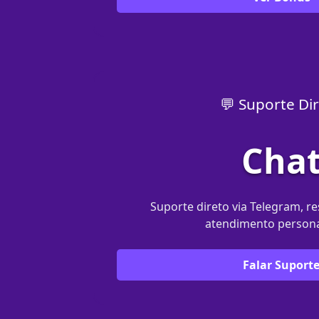
💬 Suporte Di
Cha
Suporte direto via Telegram, r
atendimento persona
Falar Suport