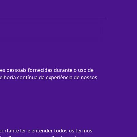
es pessoais fornecidas durante o uso de
elhoria contínua da experiência de nossos
portante ler e entender todos os termos