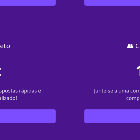
reto
👥 
t
espostas rápidas e
Junte-se a uma com
lizado!
compa
e