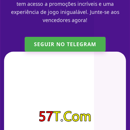
tem acesso a promoções incríveis e uma
experiência de jogo inigualável. Junte-se aos
vencedores agora!
SEGUIR NO TELEGRAM