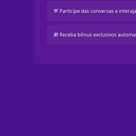
💬 Participe das conversas e interaj
🎁 Receba bônus exclusivos autom