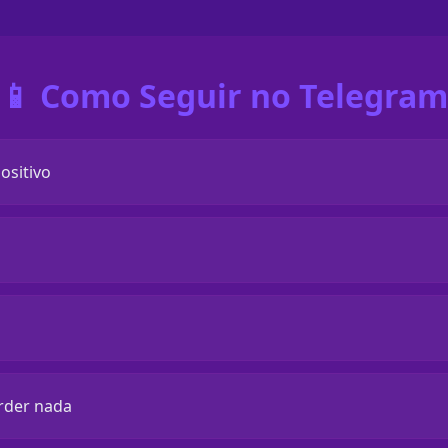
📱 Como Seguir no Telegram
ositivo
erder nada