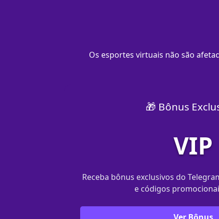
Os esportes virtuais não são afeta
🎁 Bônus Exclu
VIP
Receba bônus exclusivos do Telegra
e códigos promocionai
Ver Bônus