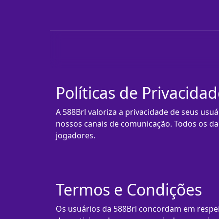
Políticas de Privacida
A 588Brl valoriza a privacidade de seus us
nossos canais de comunicação. Todos os dad
jogadores.
Termos e Condições
Os usuários da 588Brl concordam em respeit