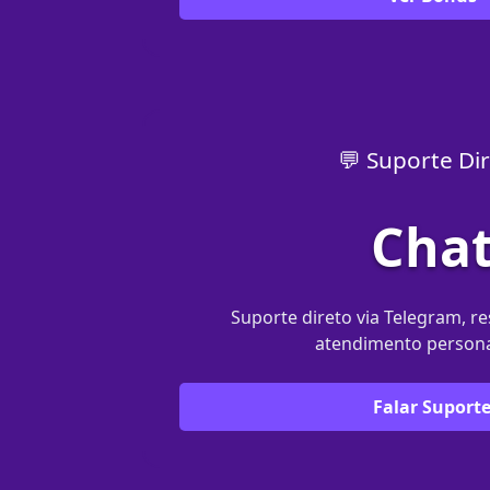
💬 Suporte Di
Cha
Suporte direto via Telegram, r
atendimento persona
Falar Suport