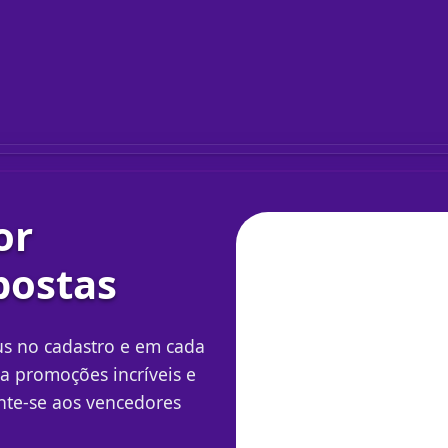
or
postas
us no cadastro e em cada
a promoções incríveis e
unte-se aos vencedores