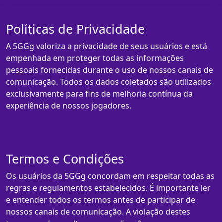
Políticas de Privacidade
A 5GGg valoriza a privacidade de seus usuários e está
empenhada em proteger todas as informações
pessoais fornecidas durante o uso de nossos canais de
comunicação. Todos os dados coletados são utilizados
exclusivamente para fins de melhoria contínua da
experiência de nossos jogadores.
Termos e Condições
Os usuários da 5GGg concordam em respeitar todas as
regras e regulamentos estabelecidos. É importante ler
e entender todos os termos antes de participar de
nossos canais de comunicação. A violação destes