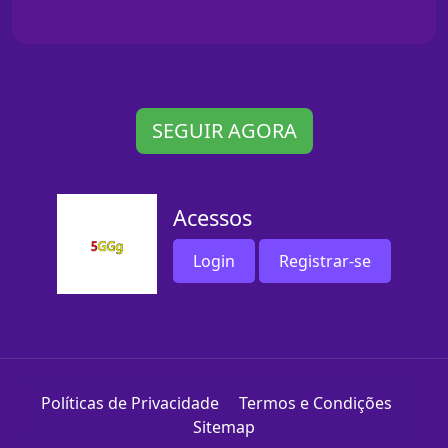
SEGUIR AGORA
Acessos
Login
Registrar-se
Políticas de Privacidade
Termos e Condições
Sitemap