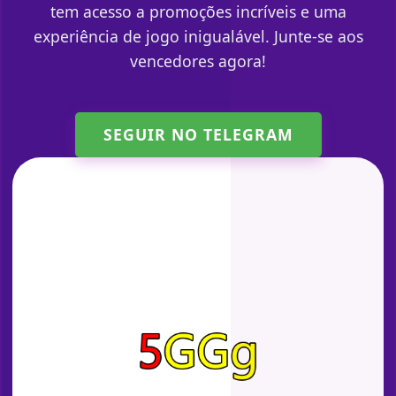
tem acesso a promoções incríveis e uma
experiência de jogo inigualável. Junte-se aos
vencedores agora!
SEGUIR NO TELEGRAM