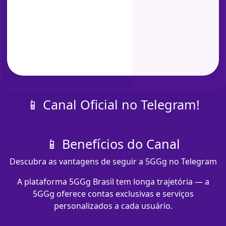
📱 Canal Oficial no Telegram!
📱 Benefícios do Canal
Descubra as vantagens de seguir a 5GGg no Telegram
A plataforma 5GGg Brasil tem longa trajetória — a
5GGg oferece contas exclusivas e serviços
personalizados a cada usuário.