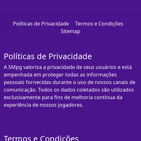
Políticas de Privacidade
Termos e Condições
Sitemap
Políticas de Privacidade
A 5Mpg valoriza a privacidade de seus usuários e está
empenhada em proteger todas as informações
pessoais fornecidas durante o uso de nossos canais de
comunicação. Todos os dados coletados são utilizados
exclusivamente para fins de melhoria contínua da
experiência de nossos jogadores.
Termos e Condições