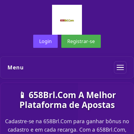
Login
Registrar-se
Menu
📱 658Brl.Com A Melhor
Plataforma de Apostas
Cadastre-se na 658Brl.Com para ganhar bônus no
cadastro e em cada recarga. Com a 658Brl.Com,