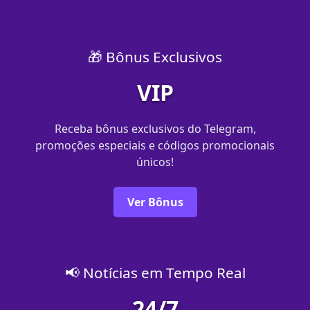
🎁 Bônus Exclusivos
VIP
Receba bônus exclusivos do Telegram,
promoções especiais e códigos promocionais
únicos!
Ver Bônus
📢 Notícias em Tempo Real
24/7