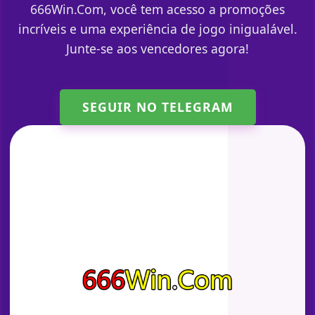
666Win.Com, você tem acesso a promoções
incríveis e uma experiência de jogo inigualável.
Junte-se aos vencedores agora!
SEGUIR NO TELEGRAM