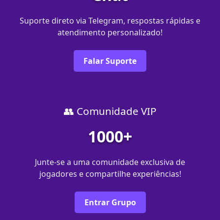
Suporte direto via Telegram, respostas rápidas e
atendimento personalizado!
Falar Suporte
👥 Comunidade VIP
1000+
Junte-se a uma comunidade exclusiva de
jogadores e compartilhe experiências!
Entrar Grupo