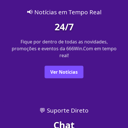
📢 Notícias em Tempo Real
24/7
Fique por dentro de todas as novidades,
promoções e eventos da 666Win.Com em tempo
real!
Ver Notícias
💬 Suporte Direto
Chat