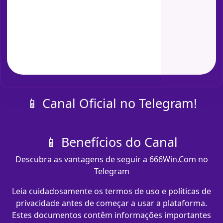
📱 Canal Oficial no Telegram!
📱 Benefícios do Canal
Descubra as vantagens de seguir a 666Win.Com no
Telegram
Leia cuidadosamente os termos de uso e políticas de
privacidade antes de começar a usar a plataforma.
Estes documentos contêm informações importantes