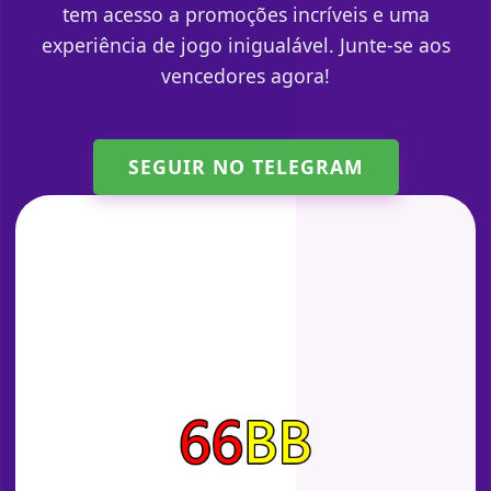
tem acesso a promoções incríveis e uma
experiência de jogo inigualável. Junte-se aos
vencedores agora!
SEGUIR NO TELEGRAM