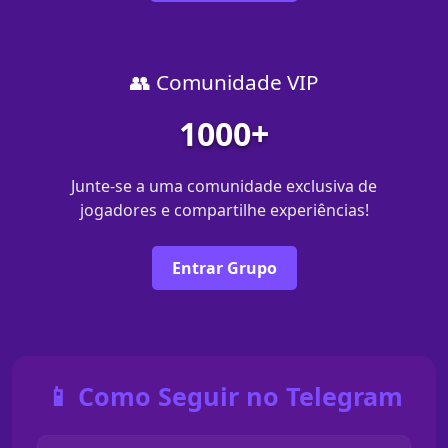
👥 Comunidade VIP
1000+
Junte-se a uma comunidade exclusiva de
jogadores e compartilhe experiências!
Entrar Grupo
📱 Como Seguir no Telegram