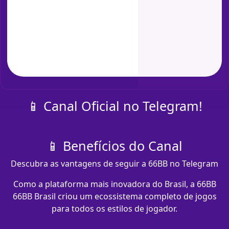
📱 Canal Oficial no Telegram!
📱 Benefícios do Canal
Descubra as vantagens de seguir a 66BB no Telegram
Como a plataforma mais inovadora do Brasil, a 66BB
66BB Brasil criou um ecossistema completo de jogos
para todos os estilos de jogador.