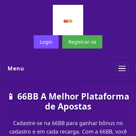
Login
Registrar-se
Menu
📱 66BB A Melhor Plataforma
de Apostas
Cadastre-se na 66BB para ganhar bônus no
cadastro e em cada recarga. Com a 66BB, você