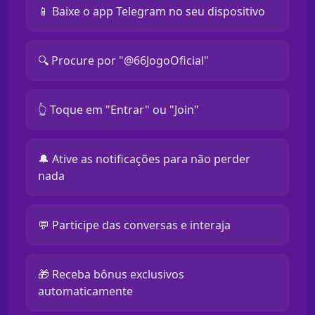
📱 Baixe o app Telegram no seu dispositivo
🔍 Procure por "@66JogoOficial"
👆 Toque em "Entrar" ou "Join"
🔔 Ative as notificações para não perder
nada
💬 Participe das conversas e interaja
🎁 Receba bônus exclusivos
automaticamente