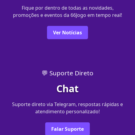
Fique por dentro de todas as novidades,
promoções e eventos da 66Jogo em tempo real!
Ver Notícias
💬 Suporte Direto
Chat
Suporte direto via Telegram, respostas rápidas e
atendimento personalizado!
Falar Suporte