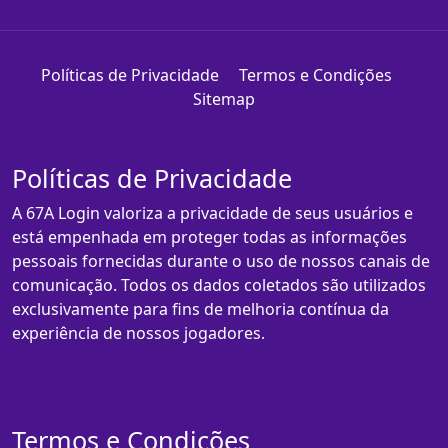
Políticas de Privacidade
Termos e Condições
Sitemap
Políticas de Privacidade
A 67A Login valoriza a privacidade de seus usuários e
está empenhada em proteger todas as informações
pessoais fornecidas durante o uso de nossos canais de
comunicação. Todos os dados coletados são utilizados
exclusivamente para fins de melhoria contínua da
experiência de nossos jogadores.
Termos e Condições