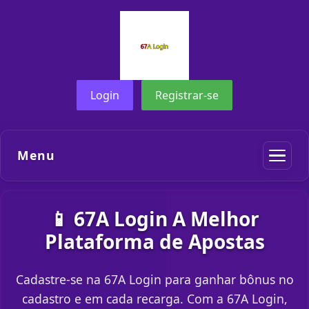
Login
Registrar-se
Menu
📱 67A Login A Melhor
Plataforma de Apostas
Cadastre-se na 67A Login para ganhar bônus no
cadastro e em cada recarga. Com a 67A Login,