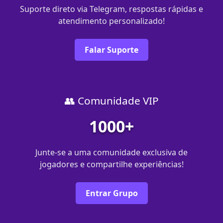
Suporte direto via Telegram, respostas rápidas e
atendimento personalizado!
Falar Suporte
👥 Comunidade VIP
1000+
Junte-se a uma comunidade exclusiva de
jogadores e compartilhe experiências!
Entrar Grupo