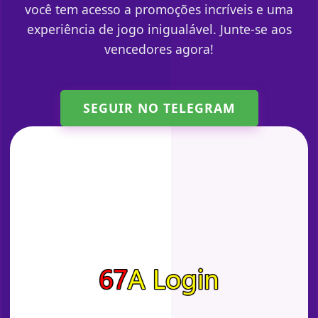
você tem acesso a promoções incríveis e uma
experiência de jogo inigualável. Junte-se aos
vencedores agora!
SEGUIR NO TELEGRAM