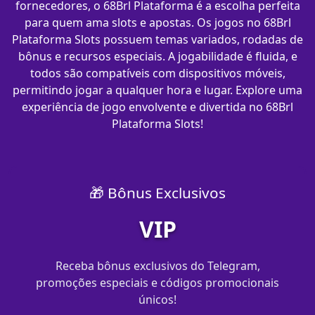
fornecedores, o 68Brl Plataforma é a escolha perfeita
para quem ama slots e apostas. Os jogos no 68Brl
Plataforma Slots possuem temas variados, rodadas de
bônus e recursos especiais. A jogabilidade é fluida, e
todos são compatíveis com dispositivos móveis,
permitindo jogar a qualquer hora e lugar. Explore uma
experiência de jogo envolvente e divertida no 68Brl
Plataforma Slots!
🎁 Bônus Exclusivos
VIP
Receba bônus exclusivos do Telegram,
promoções especiais e códigos promocionais
únicos!