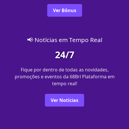
Ver Bônus
📢 Notícias em Tempo Real
24/7
Fique por dentro de todas as novidades,
promoções e eventos da 68Brl Plataforma em
tempo real!
Ver Notícias