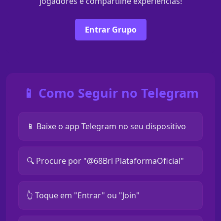
jogadores e compartilhe experiências!
Entrar Grupo
📱 Como Seguir no Telegram
📱 Baixe o app Telegram no seu dispositivo
🔍 Procure por "@68Brl PlataformaOficial"
👆 Toque em "Entrar" ou "Join"