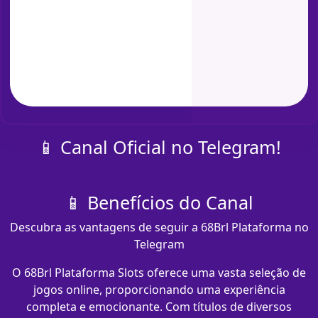
📱 Canal Oficial no Telegram!
📱 Benefícios do Canal
Descubra as vantagens de seguir a 68Brl Plataforma no
Telegram
O 68Brl Plataforma Slots oferece uma vasta seleção de
jogos online, proporcionando uma experiência
completa e emocionante. Com títulos de diversos