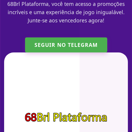
68Brl Plataforma, você tem acesso a promoções
incríveis e uma experiência de jogo inigualável.
Junte-se aos vencedores agora!
SEGUIR NO TELEGRAM